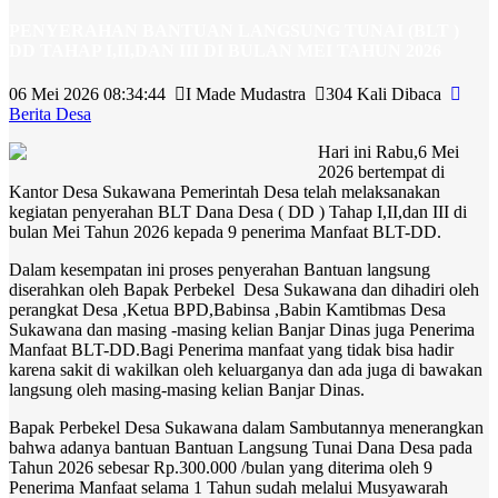
PENYERAHAN BANTUAN LANGSUNG TUNAI (BLT )
DD TAHAP I,II,DAN III DI BULAN MEI TAHUN 2026
06 Mei 2026 08:34:44
I Made Mudastra
304 Kali Dibaca
Berita Desa
Hari ini Rabu,6 Mei
2026 bertempat di
Kantor Desa Sukawana Pemerintah Desa telah melaksanakan
kegiatan penyerahan BLT Dana Desa ( DD ) Tahap I,II,dan III di
bulan Mei Tahun 2026 kepada 9 penerima Manfaat BLT-DD.
Dalam kesempatan ini proses penyerahan Bantuan langsung
diserahkan oleh Bapak Perbekel Desa Sukawana dan dihadiri oleh
perangkat Desa ,Ketua BPD,Babinsa ,Babin Kamtibmas Desa
Sukawana dan masing -masing kelian Banjar Dinas juga Penerima
Manfaat BLT-DD.Bagi Penerima manfaat yang tidak bisa hadir
karena sakit di wakilkan oleh keluarganya dan ada juga di bawakan
langsung oleh masing-masing kelian Banjar Dinas.
Bapak Perbekel Desa Sukawana dalam Sambutannya menerangkan
bahwa adanya bantuan Bantuan Langsung Tunai Dana Desa pada
Tahun 2026 sebesar Rp.300.000 /bulan yang diterima oleh 9
Penerima Manfaat selama 1 Tahun sudah melalui Musyawarah