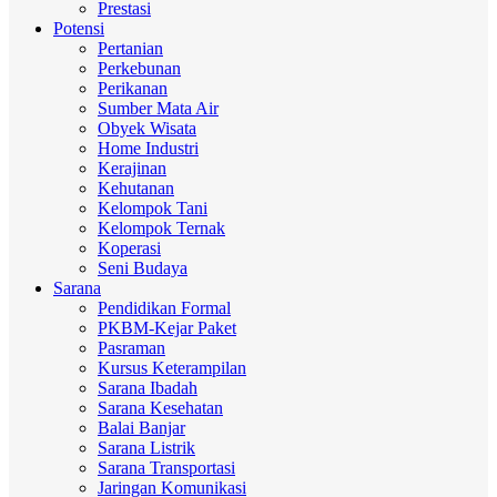
Prestasi
Potensi
Pertanian
Perkebunan
Perikanan
Sumber Mata Air
Obyek Wisata
Home Industri
Kerajinan
Kehutanan
Kelompok Tani
Kelompok Ternak
Koperasi
Seni Budaya
Sarana
Pendidikan Formal
PKBM-Kejar Paket
Pasraman
Kursus Keterampilan
Sarana Ibadah
Sarana Kesehatan
Balai Banjar
Sarana Listrik
Sarana Transportasi
Jaringan Komunikasi