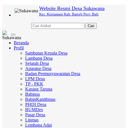
Website Resmi Desa Sukawana
Kec. Kintamani Kab. Bangli Prov. Bali
Cari
Toggle
navigation
Beranda
Profil
Sambutan Kepala Desa
Lambang Desa
Sejarah Desa
Aparatur Desa
Badan Permusyawaratan Desa
LPM Desa
TP - PKK
Karang Taruna
Babinsa
BabinKantibmas
PHDI Desa
BUMDes
Pasar Desa
Linmas
Lembaga Adat