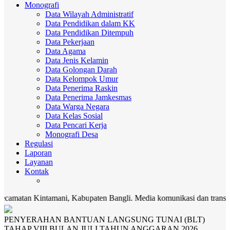
Monografi
Data Wilayah Administratif
Data Pendidikan dalam KK
Data Pendidikan Ditempuh
Data Pekerjaan
Data Agama
Data Jenis Kelamin
Data Golongan Darah
Data Kelompok Umur
Data Penerima Raskin
Data Penerima Jamkesmas
Data Warga Negara
Data Kelas Sosial
Data Pencari Kerja
Monografi Desa
Regulasi
Laporan
Layanan
Kontak
mani, Kabupaten Bangli. Media komunikasi dan transparansi Pemerin
PENYERAHAN BANTUAN LANGSUNG TUNAI (BLT)
TAHAP VIII BULAN JULI TAHUN ANGGARAN 2026