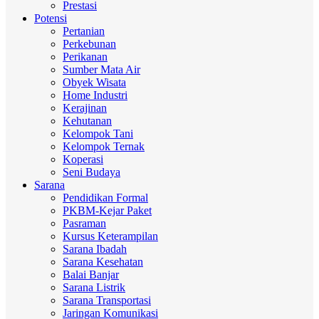
Prestasi
Potensi
Pertanian
Perkebunan
Perikanan
Sumber Mata Air
Obyek Wisata
Home Industri
Kerajinan
Kehutanan
Kelompok Tani
Kelompok Ternak
Koperasi
Seni Budaya
Sarana
Pendidikan Formal
PKBM-Kejar Paket
Pasraman
Kursus Keterampilan
Sarana Ibadah
Sarana Kesehatan
Balai Banjar
Sarana Listrik
Sarana Transportasi
Jaringan Komunikasi