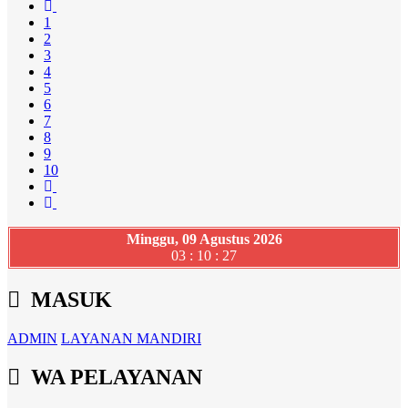
1
2
3
4
5
6
7
8
9
10
Minggu, 09 Agustus 2026
03 : 10 : 28
MASUK
ADMIN
LAYANAN MANDIRI
WA PELAYANAN