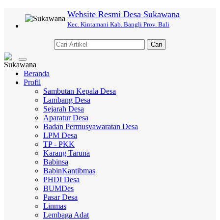
Website Resmi Desa Sukawana
Kec. Kintamani Kab. Bangli Prov. Bali
Cari
Toggle
navigation
Beranda
Profil
Sambutan Kepala Desa
Lambang Desa
Sejarah Desa
Aparatur Desa
Badan Permusyawaratan Desa
LPM Desa
TP - PKK
Karang Taruna
Babinsa
BabinKantibmas
PHDI Desa
BUMDes
Pasar Desa
Linmas
Lembaga Adat