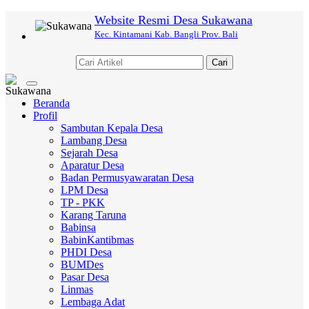
Website Resmi Desa Sukawana
Kec. Kintamani Kab. Bangli Prov. Bali
Cari
Toggle
navigation
Beranda
Profil
Sambutan Kepala Desa
Lambang Desa
Sejarah Desa
Aparatur Desa
Badan Permusyawaratan Desa
LPM Desa
TP - PKK
Karang Taruna
Babinsa
BabinKantibmas
PHDI Desa
BUMDes
Pasar Desa
Linmas
Lembaga Adat