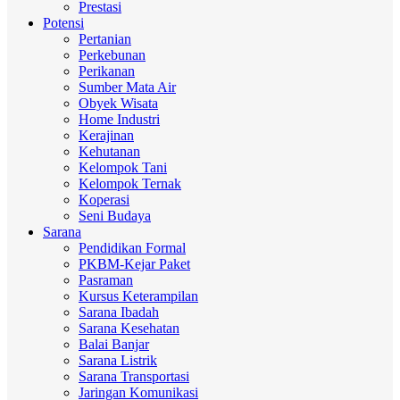
Prestasi
Potensi
Pertanian
Perkebunan
Perikanan
Sumber Mata Air
Obyek Wisata
Home Industri
Kerajinan
Kehutanan
Kelompok Tani
Kelompok Ternak
Koperasi
Seni Budaya
Sarana
Pendidikan Formal
PKBM-Kejar Paket
Pasraman
Kursus Keterampilan
Sarana Ibadah
Sarana Kesehatan
Balai Banjar
Sarana Listrik
Sarana Transportasi
Jaringan Komunikasi