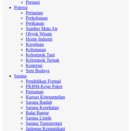
Prestasi
Potensi
Pertanian
Perkebunan
Perikanan
Sumber Mata Air
Obyek Wisata
Home Industri
Kerajinan
Kehutanan
Kelompok Tani
Kelompok Ternak
Koperasi
Seni Budaya
Sarana
Pendidikan Formal
PKBM-Kejar Paket
Pasraman
Kursus Keterampilan
Sarana Ibadah
Sarana Kesehatan
Balai Banjar
Sarana Listrik
Sarana Transportasi
Jaringan Komunikasi