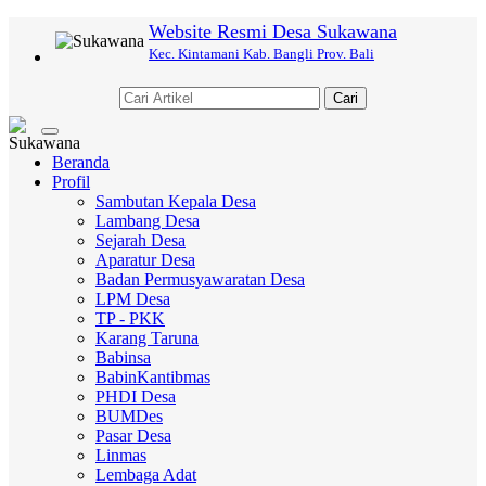
Website Resmi Desa Sukawana
Kec. Kintamani Kab. Bangli Prov. Bali
Cari
Toggle
navigation
Beranda
Profil
Sambutan Kepala Desa
Lambang Desa
Sejarah Desa
Aparatur Desa
Badan Permusyawaratan Desa
LPM Desa
TP - PKK
Karang Taruna
Babinsa
BabinKantibmas
PHDI Desa
BUMDes
Pasar Desa
Linmas
Lembaga Adat