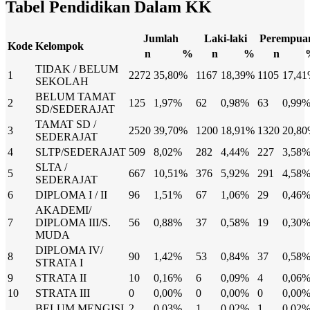
Tabel Pendidikan Dalam KK
Jumlah
Laki-laki
Perempua
Kode
Kelompok
n
%
n
%
n
TIDAK / BELUM
1
2272
35,80%
1167
18,39%
1105
17,4
SEKOLAH
BELUM TAMAT
2
125
1,97%
62
0,98%
63
0,99
SD/SEDERAJAT
TAMAT SD /
3
2520
39,70%
1200
18,91%
1320
20,8
SEDERAJAT
4
SLTP/SEDERAJAT
509
8,02%
282
4,44%
227
3,58
SLTA /
5
667
10,51%
376
5,92%
291
4,58
SEDERAJAT
6
DIPLOMA I / II
96
1,51%
67
1,06%
29
0,46
AKADEMI/
7
DIPLOMA III/S.
56
0,88%
37
0,58%
19
0,30
MUDA
DIPLOMA IV/
8
90
1,42%
53
0,84%
37
0,58
STRATA I
9
STRATA II
10
0,16%
6
0,09%
4
0,06
10
STRATA III
0
0,00%
0
0,00%
0
0,00
BELUM MENGISI
2
0,03%
1
0,02%
1
0,02