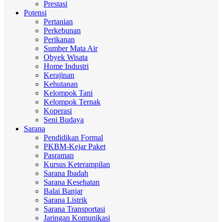
Prestasi
Potensi
Pertanian
Perkebunan
Perikanan
Sumber Mata Air
Obyek Wisata
Home Industri
Kerajinan
Kehutanan
Kelompok Tani
Kelompok Ternak
Koperasi
Seni Budaya
Sarana
Pendidikan Formal
PKBM-Kejar Paket
Pasraman
Kursus Keterampilan
Sarana Ibadah
Sarana Kesehatan
Balai Banjar
Sarana Listrik
Sarana Transportasi
Jaringan Komunikasi