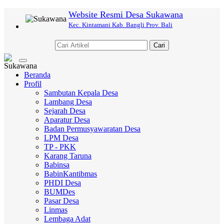
Website Resmi Desa Sukawana
Kec. Kintamani Kab. Bangli Prov. Bali
Cari
Toggle
navigation
Beranda
Profil
Sambutan Kepala Desa
Lambang Desa
Sejarah Desa
Aparatur Desa
Badan Permusyawaratan Desa
LPM Desa
TP - PKK
Karang Taruna
Babinsa
BabinKantibmas
PHDI Desa
BUMDes
Pasar Desa
Linmas
Lembaga Adat