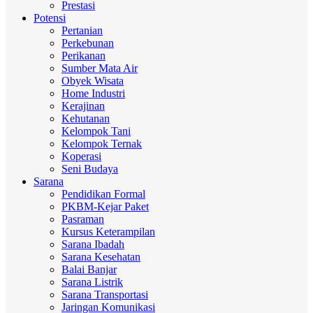
Prestasi
Potensi
Pertanian
Perkebunan
Perikanan
Sumber Mata Air
Obyek Wisata
Home Industri
Kerajinan
Kehutanan
Kelompok Tani
Kelompok Ternak
Koperasi
Seni Budaya
Sarana
Pendidikan Formal
PKBM-Kejar Paket
Pasraman
Kursus Keterampilan
Sarana Ibadah
Sarana Kesehatan
Balai Banjar
Sarana Listrik
Sarana Transportasi
Jaringan Komunikasi