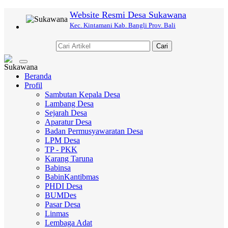
Website Resmi Desa Sukawana
Kec. Kintamani Kab. Bangli Prov. Bali
Cari
Toggle
navigation
Beranda
Profil
Sambutan Kepala Desa
Lambang Desa
Sejarah Desa
Aparatur Desa
Badan Permusyawaratan Desa
LPM Desa
TP - PKK
Karang Taruna
Babinsa
BabinKantibmas
PHDI Desa
BUMDes
Pasar Desa
Linmas
Lembaga Adat