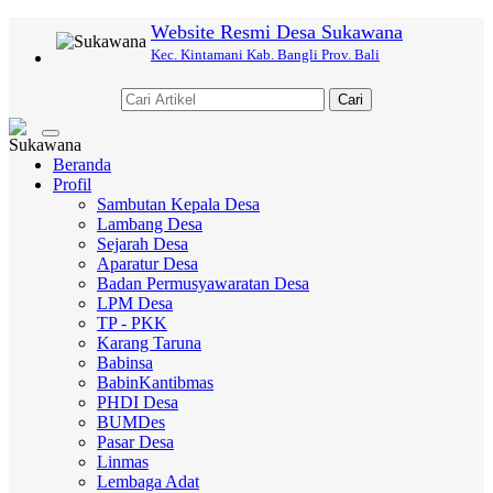
Website Resmi Desa Sukawana
Kec. Kintamani Kab. Bangli Prov. Bali
Cari
Toggle
navigation
Beranda
Profil
Sambutan Kepala Desa
Lambang Desa
Sejarah Desa
Aparatur Desa
Badan Permusyawaratan Desa
LPM Desa
TP - PKK
Karang Taruna
Babinsa
BabinKantibmas
PHDI Desa
BUMDes
Pasar Desa
Linmas
Lembaga Adat