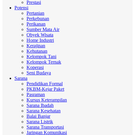
Prestasi
Potensi
Pertanian
Perkebunan
Perikanan
Sumber Mata Air
Obyek Wisata
Home Industri
Kerajinan
Kehutanan
Kelompok Tani
Kelompok Ternak
Koperasi
Seni Budaya
Sarana
Pendidikan Formal
PKBM-Kejar Paket
Pasraman
Kursus Keterampilan
Sarana Ibadah
Sarana Kesehatan
Balai Banjar
Sarana Listrik
Sarana Transportasi
Jaringan Komunikasi