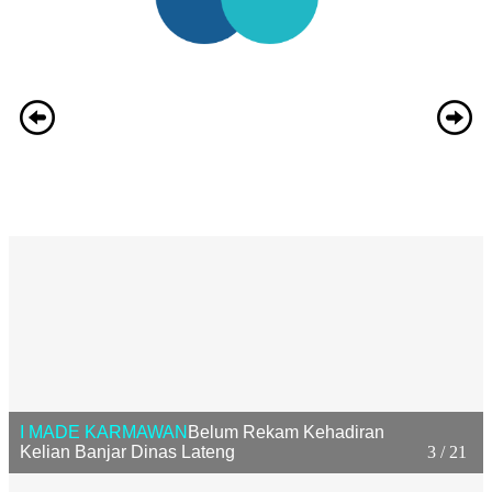
I MADE KARMAWAN
Belum Rekam Kehadiran
Kelian Banjar Dinas Lateng
3 / 21