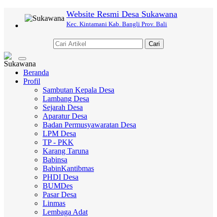
Website Resmi Desa Sukawana
Kec. Kintamani Kab. Bangli Prov. Bali
Cari
Toggle
navigation
Beranda
Profil
Sambutan Kepala Desa
Lambang Desa
Sejarah Desa
Aparatur Desa
Badan Permusyawaratan Desa
LPM Desa
TP - PKK
Karang Taruna
Babinsa
BabinKantibmas
PHDI Desa
BUMDes
Pasar Desa
Linmas
Lembaga Adat