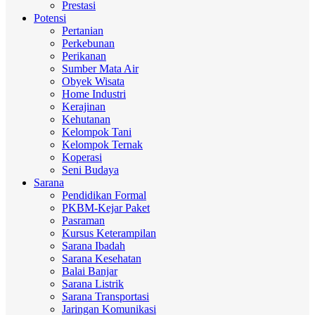
Prestasi
Potensi
Pertanian
Perkebunan
Perikanan
Sumber Mata Air
Obyek Wisata
Home Industri
Kerajinan
Kehutanan
Kelompok Tani
Kelompok Ternak
Koperasi
Seni Budaya
Sarana
Pendidikan Formal
PKBM-Kejar Paket
Pasraman
Kursus Keterampilan
Sarana Ibadah
Sarana Kesehatan
Balai Banjar
Sarana Listrik
Sarana Transportasi
Jaringan Komunikasi