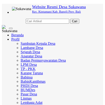
Website Resmi Desa Sukawana
Kec. Kintamani Kab. Bangli Prov. Bali
Cari
Toggle
navigation
Beranda
Profil
Sambutan Kepala Desa
Lambang Desa
Sejarah Desa
Aparatur Desa
Badan Permusyawaratan Desa
LPM Desa
TP - PKK
Karang Taruna
Babinsa
BabinKantibmas
PHDI Desa
BUMDes
Pasar Desa
Linmas
Lembaga Adat