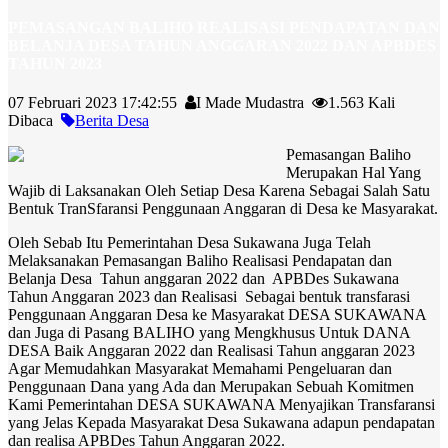
PEMASANGAN BALIHO REALISASI PENDAPATAN DAN
BELANJA DESA TAHUN ANGGARAN 2022 DAN APBDES
TAHUN 2023
07 Februari 2023 17:42:55
I Made Mudastra
1.563 Kali
Dibaca
Berita Desa
Pemasangan Baliho
Merupakan Hal Yang
Wajib di Laksanakan Oleh Setiap Desa Karena Sebagai Salah Satu
Bentuk TranSfaransi Penggunaan Anggaran di Desa ke Masyarakat.
Oleh Sebab Itu Pemerintahan Desa Sukawana Juga Telah
Melaksanakan Pemasangan Baliho Realisasi Pendapatan dan
Belanja Desa Tahun anggaran 2022 dan APBDes Sukawana
Tahun Anggaran 2023 dan Realisasi Sebagai bentuk transfarasi
Penggunaan Anggaran Desa ke Masyarakat DESA SUKAWANA
dan Juga di Pasang BALIHO yang Mengkhusus Untuk DANA
DESA Baik Anggaran 2022 dan Realisasi Tahun anggaran 2023
Agar Memudahkan Masyarakat Memahami Pengeluaran dan
Penggunaan Dana yang Ada dan Merupakan Sebuah Komitmen
Kami Pemerintahan DESA SUKAWANA Menyajikan Transfaransi
yang Jelas Kepada Masyarakat Desa Sukawana adapun pendapatan
dan realisa APBDes Tahun Anggaran 2022.