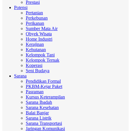
Prestasi
Potensi
Pertanian
Perkebunan
Perikanan
Sumber Mata Air
Obyek Wisata
Home Industri
Kerajinan
Kehutanan
Kelompok Tani
Kelompok Ternak
Koperasi
Seni Budaya
Sarana
Pendidikan Formal
PKBM-Kejar Paket
Pasraman
Kursus Keterampilan
Sarana Ibadah
Sarana Kesehatan
Balai Banjar
Sarana Listrik
Sarana Transportasi
Jaringan Komunikasi