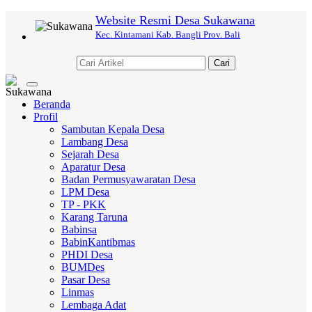
Website Resmi Desa Sukawana
Kec. Kintamani Kab. Bangli Prov. Bali
Cari
Toggle
navigation
Beranda
Profil
Sambutan Kepala Desa
Lambang Desa
Sejarah Desa
Aparatur Desa
Badan Permusyawaratan Desa
LPM Desa
TP - PKK
Karang Taruna
Babinsa
BabinKantibmas
PHDI Desa
BUMDes
Pasar Desa
Linmas
Lembaga Adat