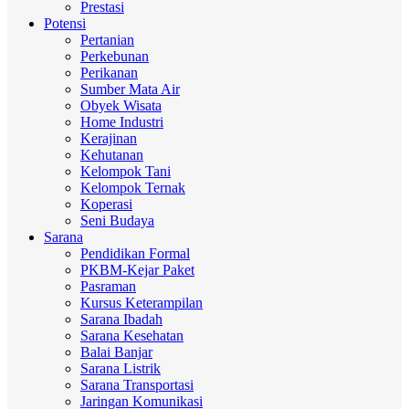
Prestasi
Potensi
Pertanian
Perkebunan
Perikanan
Sumber Mata Air
Obyek Wisata
Home Industri
Kerajinan
Kehutanan
Kelompok Tani
Kelompok Ternak
Koperasi
Seni Budaya
Sarana
Pendidikan Formal
PKBM-Kejar Paket
Pasraman
Kursus Keterampilan
Sarana Ibadah
Sarana Kesehatan
Balai Banjar
Sarana Listrik
Sarana Transportasi
Jaringan Komunikasi