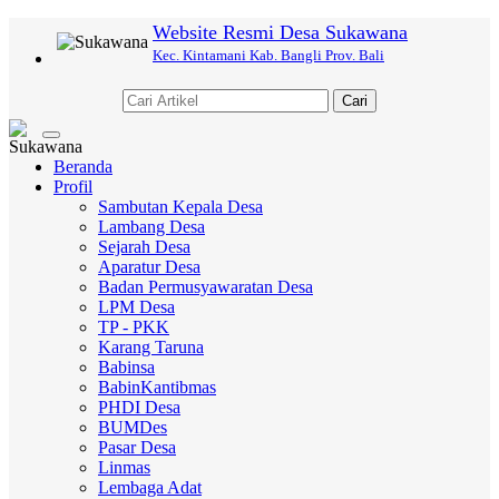
Website Resmi Desa Sukawana
Kec. Kintamani Kab. Bangli Prov. Bali
Cari
Toggle
navigation
Beranda
Profil
Sambutan Kepala Desa
Lambang Desa
Sejarah Desa
Aparatur Desa
Badan Permusyawaratan Desa
LPM Desa
TP - PKK
Karang Taruna
Babinsa
BabinKantibmas
PHDI Desa
BUMDes
Pasar Desa
Linmas
Lembaga Adat