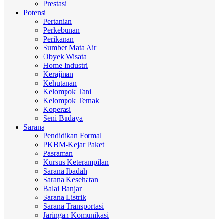
Prestasi
Potensi
Pertanian
Perkebunan
Perikanan
Sumber Mata Air
Obyek Wisata
Home Industri
Kerajinan
Kehutanan
Kelompok Tani
Kelompok Ternak
Koperasi
Seni Budaya
Sarana
Pendidikan Formal
PKBM-Kejar Paket
Pasraman
Kursus Keterampilan
Sarana Ibadah
Sarana Kesehatan
Balai Banjar
Sarana Listrik
Sarana Transportasi
Jaringan Komunikasi