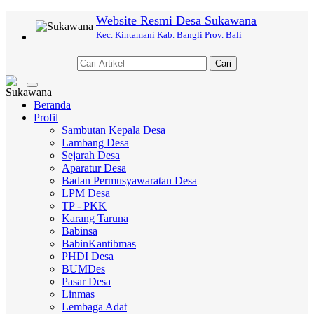
Website Resmi Desa Sukawana
Kec. Kintamani Kab. Bangli Prov. Bali
Cari
Toggle
navigation
Beranda
Profil
Sambutan Kepala Desa
Lambang Desa
Sejarah Desa
Aparatur Desa
Badan Permusyawaratan Desa
LPM Desa
TP - PKK
Karang Taruna
Babinsa
BabinKantibmas
PHDI Desa
BUMDes
Pasar Desa
Linmas
Lembaga Adat