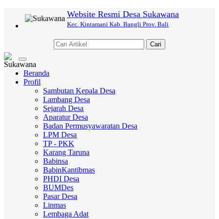
Website Resmi Desa Sukawana
Kec. Kintamani Kab. Bangli Prov. Bali
Cari
Toggle
navigation
Beranda
Profil
Sambutan Kepala Desa
Lambang Desa
Sejarah Desa
Aparatur Desa
Badan Permusyawaratan Desa
LPM Desa
TP - PKK
Karang Taruna
Babinsa
BabinKantibmas
PHDI Desa
BUMDes
Pasar Desa
Linmas
Lembaga Adat