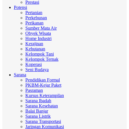
Prestasi
Potensi
Pertanian
Perkebunan
Perikanan
Sumber Mata Air
Obyek Wisata
Home Industri
Kerajinan
Kehutanan
Kelompok Tani
Kelompok Ternak
Koperasi
Seni Budaya
Sarana
Pendidikan Formal
PKBM-Kejar Paket
Pasraman
Kursus Keterampilan
Sarana Ibadah
Sarana Kesehatan
Balai Banjar
Sarana Listrik
Sarana Transportasi
Jaringan Komunikasi