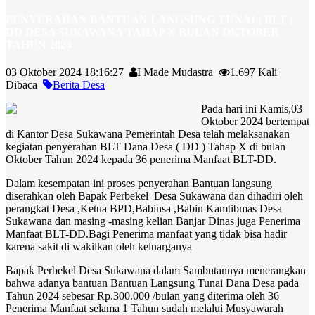
PENYERAHAN BANTUAN LANGSUNG TUNAI ( BLT )
DD DESA SUKAWANA TAHAP X BULAN OKTOBER
TAHUN 2024
03 Oktober 2024 18:16:27
I Made Mudastra
1.697 Kali
Dibaca
Berita Desa
Pada hari ini Kamis,03
Oktober 2024 bertempat
di Kantor Desa Sukawana Pemerintah Desa telah melaksanakan
kegiatan penyerahan BLT Dana Desa ( DD ) Tahap X di bulan
Oktober Tahun 2024 kepada 36 penerima Manfaat BLT-DD.
Dalam kesempatan ini proses penyerahan Bantuan langsung
diserahkan oleh Bapak Perbekel Desa Sukawana dan dihadiri oleh
perangkat Desa ,Ketua BPD,Babinsa ,Babin Kamtibmas Desa
Sukawana dan masing -masing kelian Banjar Dinas juga Penerima
Manfaat BLT-DD.Bagi Penerima manfaat yang tidak bisa hadir
karena sakit di wakilkan oleh keluarganya
Bapak Perbekel Desa Sukawana dalam Sambutannya menerangkan
bahwa adanya bantuan Bantuan Langsung Tunai Dana Desa pada
Tahun 2024 sebesar Rp.300.000 /bulan yang diterima oleh 36
Penerima Manfaat selama 1 Tahun sudah melalui Musyawarah