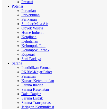
Prestasi
Potensi
Pertanian
Perkebunan
Perikanan
Sumber Mata Air
Obyek Wisata
Home Industri
Kerajinan
Kehutanan
Kelompok Tani
Kelompok Ternak
Koperasi
Seni Budaya
Sarana
Pendidikan Formal
PKBM-Kejar Paket
Pasraman
Kursus Keterampilan
Sarana Ibadah
Sarana Kesehatan
Balai Banjar
Sarana Listrik
Sarana Transportasi
Jaringan Komunikasi