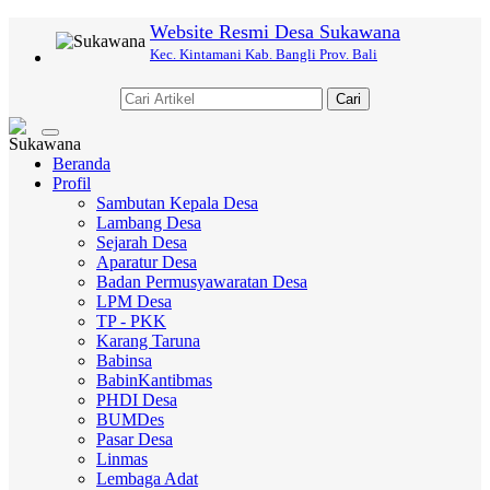
Website Resmi Desa Sukawana
Kec. Kintamani Kab. Bangli Prov. Bali
Cari
Toggle
navigation
Beranda
Profil
Sambutan Kepala Desa
Lambang Desa
Sejarah Desa
Aparatur Desa
Badan Permusyawaratan Desa
LPM Desa
TP - PKK
Karang Taruna
Babinsa
BabinKantibmas
PHDI Desa
BUMDes
Pasar Desa
Linmas
Lembaga Adat