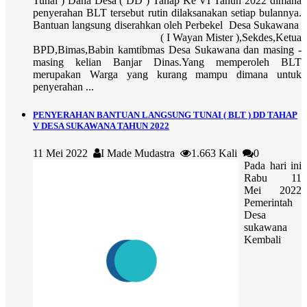
Tunai ) Dana Desa ( DD ) Tahap Ke VI Tahun 2022 dimana
penyerahan BLT tersebut rutin dilaksanakan setiap bulannya.
Bantuan langsung diserahkan oleh Perbekel Desa Sukawana
( I Wayan Mister ),Sekdes,Ketua
BPD,Bimas,Babin kamtibmas Desa Sukawana dan masing -
masing kelian Banjar Dinas.Yang memperoleh BLT
merupakan Warga yang kurang mampu dimana untuk
penyerahan ...
PENYERAHAN BANTUAN LANGSUNG TUNAI ( BLT ) DD TAHAP
V DESA SUKAWANA TAHUN 2022
11 Mei 2022
I Made Mudastra
1.663 Kali
0
Pada hari ini
Rabu 11
Mei 2022
Pemerintah
Desa
sukawana
Kembali