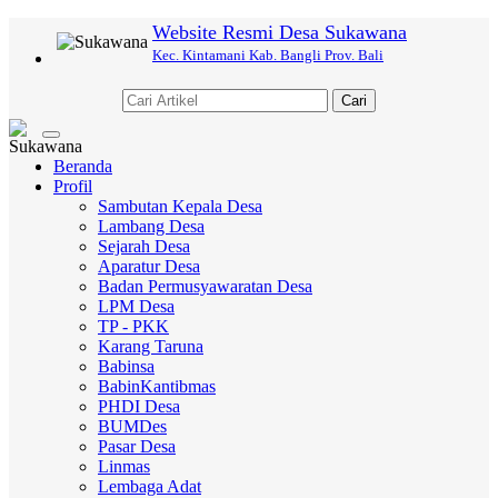
Website Resmi Desa Sukawana
Kec. Kintamani Kab. Bangli Prov. Bali
Cari
Toggle
navigation
Beranda
Profil
Sambutan Kepala Desa
Lambang Desa
Sejarah Desa
Aparatur Desa
Badan Permusyawaratan Desa
LPM Desa
TP - PKK
Karang Taruna
Babinsa
BabinKantibmas
PHDI Desa
BUMDes
Pasar Desa
Linmas
Lembaga Adat