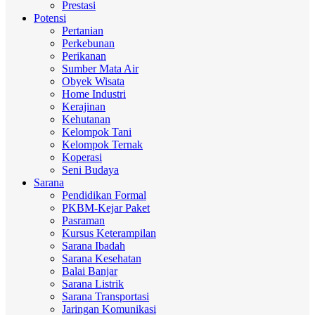
Prestasi
Potensi
Pertanian
Perkebunan
Perikanan
Sumber Mata Air
Obyek Wisata
Home Industri
Kerajinan
Kehutanan
Kelompok Tani
Kelompok Ternak
Koperasi
Seni Budaya
Sarana
Pendidikan Formal
PKBM-Kejar Paket
Pasraman
Kursus Keterampilan
Sarana Ibadah
Sarana Kesehatan
Balai Banjar
Sarana Listrik
Sarana Transportasi
Jaringan Komunikasi